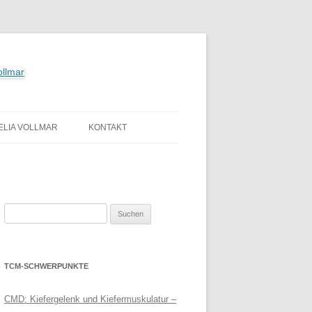
LIA VOLLMAR
KONTAKT
IHR WEG ZU MIR
LINKS
Suchen
DATENSCHUTZ
nach:
IMPRESSUM
TCM-SCHWERPUNKTE
CMD: Kiefergelenk und Kiefermuskulatur –