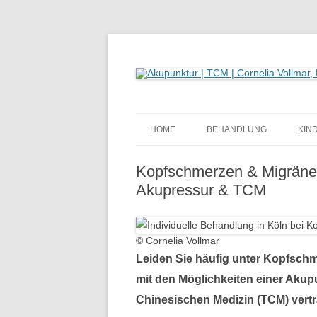
Akupunktur | TCM | Cornelia Vollmar, Heilpra
Klassische Akupunktur & TCM in Köln: Prax
HOME
BEHANDLUNG
KIN
TCM BEHANDLUNG – WIE I
NA
Kopfschmerzen & Migräne 
DER ABLAUF?
Akupressur & TCM
KI
ANZAHL DER TCM-
KO
BEHANDLUNGEN
KÜ
© Cornelia Vollmar
KOSTEN DER TCM BEHAN
Leiden Sie häufig unter Kopfsch
SC
mit den Möglichkeiten einer Akup
BE
Chinesischen Medizin (TCM) vertr