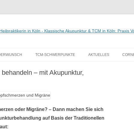
ktikerin in Köln
is Vollmar
Zum
Inhalt
DERWUNSCH
TCM-SCHWERPUNKTE
AKTUELLES
CORNE
springen
ST
TÜRLICH SCHWANGER
VORTRÄGE
behandeln – mit Akupunktur,
NDERWUNSCHZENTRUM –
TERMINE
OPERATION
NEUIGKEITEN
NSTLICHE BEFRUCHTUNG
DLUNG
merzen oder Migräne? – Dann machen Sie sich
HWANGERSCHAFT –
unkturbehandlung auf Basis der Traditionellen
GLEITUNG IN ALLEN PHASEN
aut: