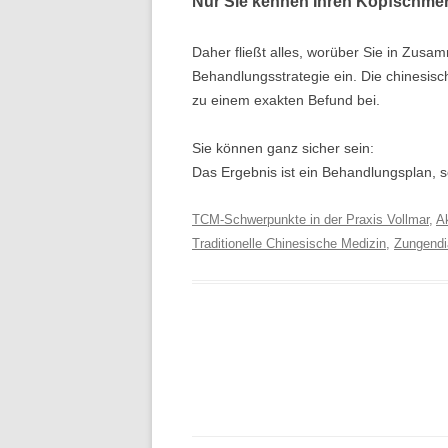
Nur Sie kennen Ihren Kopfschme
Daher fließt alles, worüber Sie in Zusa
Behandlungsstrategie ein. Die chinesis
zu einem exakten Befund bei.
Sie können ganz sicher sein:
Das Ergebnis ist ein Behandlungsplan, s
TCM-Schwerpunkte in der Praxis Vollmar
,
A
Traditionelle Chinesische Medizin
,
Zungend
Beitragsnavigation