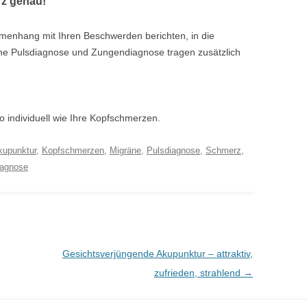
rz genau!
mmenhang mit Ihren Beschwerden berichten, in die
che Pulsdiagnose und Zungendiagnose tragen zusätzlich
o individuell wie Ihre Kopfschmerzen.
kupunktur
,
Kopfschmerzen
,
Migräne
,
Pulsdiagnose
,
Schmerz
,
iagnose
Gesichtsverjüngende Akupunktur – attraktiv,
zufrieden, strahlend
→